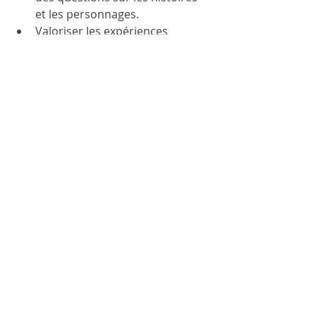
et les personnages.
Valoriser les expériences 
personnelles des enfants en lien 
avec les thèmes abordés.
Ces gestes simples participent à 
construire un environnement 
d’apprentissage bienveillant et 
ouvert.
Un univers à découvrir 
et à partager
Explorer l’univers Muzikiddy, c’est 
s’ouvrir à un monde de possibilités. 
C’est offrir aux enfants des histoires 
qui nourrissent leur imagination, 