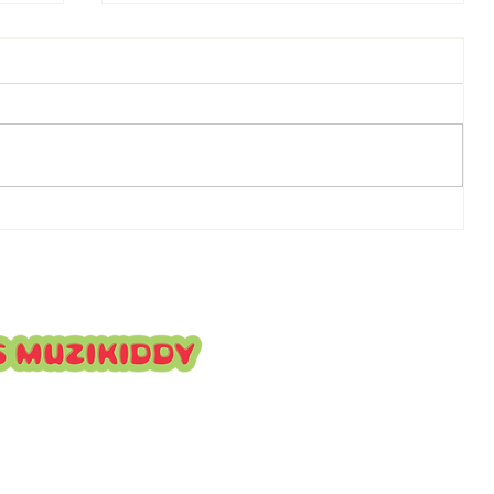
Marie-Denise Douyon au
:
Festival du Livre africain de
Marrakech : quand les
histoires rassemblent les
générations
ttre pour suivre nos