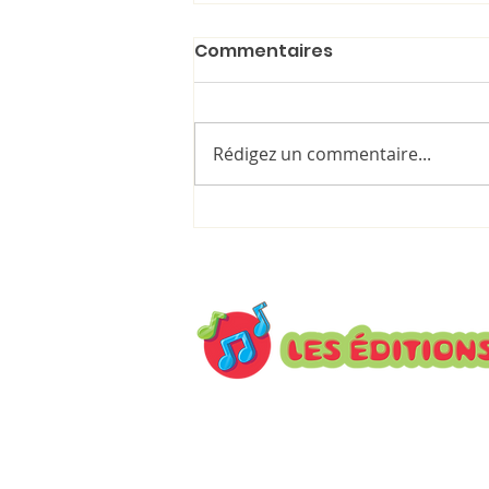
Commentaires
Rédigez un commentaire...
Marie-Denise Douyon à la
Résidence Paule-Daveluy 
quand les proverbes
deviennent des histoires
Inscrivez-vous à notre infole
actualités.