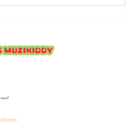
Muzikiddy : une maison
:
d’édition jeunesse engagée
pour la diversité culturelle et
l’inclusion
ttre pour suivre nos
ditions