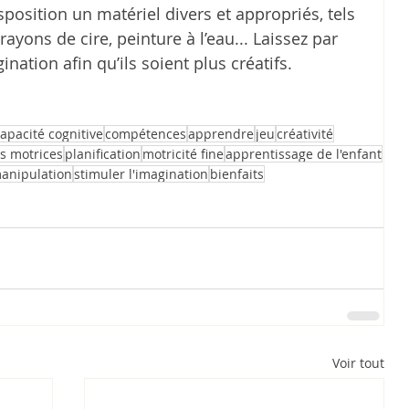
sposition un matériel divers et appropriés, tels 
rayons de cire, peinture à l’eau... Laissez par 
ination afin qu’ils soient plus créatifs.
apacité cognitive
compétences
apprendre
jeu
créativité
s motrices
planification
motricité fine
apprentissage de l'enfant
anipulation
stimuler l'imagination
bienfaits
Voir tout