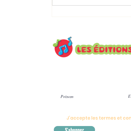
Marie-Denise Douyon à la
Résidence Paule-Daveluy 
quand les proverbes
deviennent des histoires
Inscrivez-vous à notre infole
actualités.
J’accepte les termes et con
S'abonner