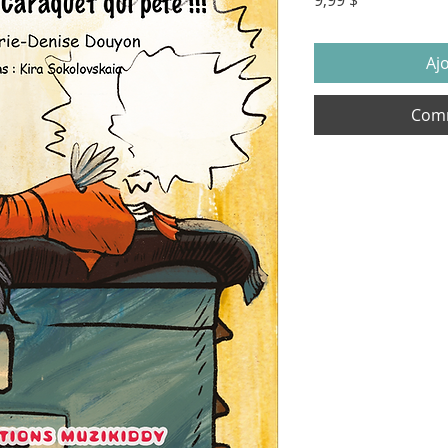
9,99 $
Aj
Comm