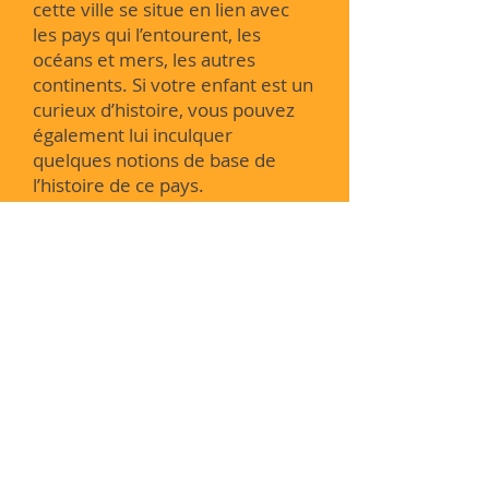
cette ville se situe en lien avec
les pays qui l’entourent, les
océans et mers, les autres
continents. Si votre enfant est un
curieux d’histoire, vous pouvez
également lui inculquer
quelques notions de base de
l’histoire de ce pays.
3 - Identifier le drapeau de ce
pays.
Demander à votre enfant de
trouver le drapeau qui
correspond au pays dont la
chanson parle. Si votre enfant
aime dessiner, demander lui de
reproduire un dessin du drapeau
et de le colorier.
4 - Un cahier de questions sur