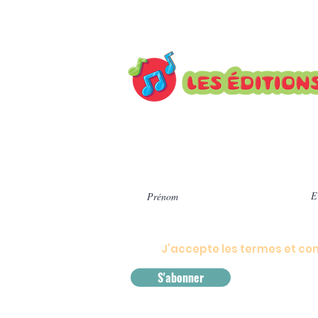
Inscrivez-vous à notre infole
actualités.
J’accepte les termes et con
S'abonner
Conditions
générales