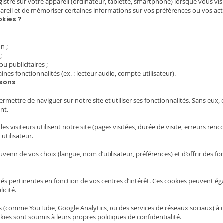
gistré sur votre appareil (ordinateur, tablette, smartphone) lorsque vous visi
areil et de mémoriser certaines informations sur vos préférences ou vos act
okies ?
n ;
;
u publicitaires ;
nes fonctionnalités (ex. : lecteur audio, compte utilisateur).
isons
rmettre de naviguer sur notre site et utiliser ses fonctionnalités. Sans eux, 
nt.
 visiteurs utilisent notre site (pages visitées, durée de visite, erreurs ren
utilisateur.
venir de vos choix (langue, nom d’utilisateur, préférences) et d’offrir des fo
cités pertinentes en fonction de vos centres d’intérêt. Ces cookies peuvent ég
icité.
 (comme YouTube, Google Analytics, ou des services de réseaux sociaux) à 
okies sont soumis à leurs propres politiques de confidentialité.