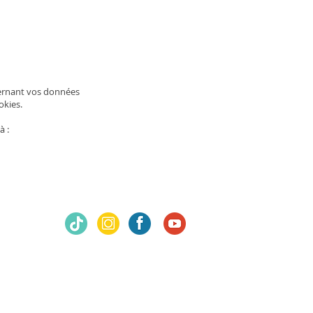
cernant vos données
okies.
à :