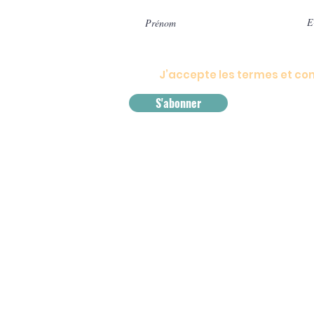
J’accepte les termes et con
S'abonner
Conditions
générales
Faq
Contact
Politique de cookies
Politique de confidentialité
© 2025 - Copyright MUZIKIDDY