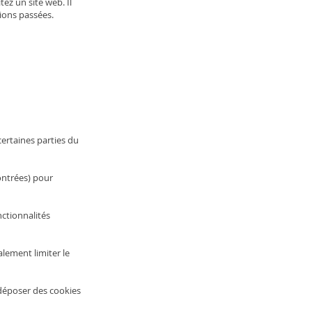
tez un site web. Il
ions passées.
certaines parties du
contrées) pour
nctionnalités
alement limiter le
déposer des cookies