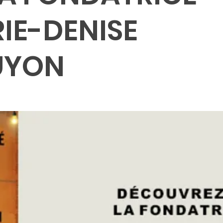
IE-DENISE
UYON