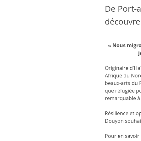
De Port-a
découvre
« Nous migro
j
Originaire d’Haï
Afrique du Nor
beaux-arts du F
que réfugiée po
remarquable à 
Résilience et o
Douyon souhaite
Pour en savoir