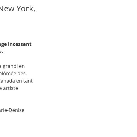
 New York,
age incessant 
».
 grandi en 
iplômée des 
Canada en tant 
 artiste 
arie-Denise 