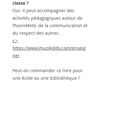
classe ?
Oui. Il peut accompagner des
activités pédagogiques autour de
l’honnêteté, de la communication et
du respect des autres.
👉
https://www.muzikiddy.com/enseig
ner
Peut-on commander ce livre pour
une école ou une bibliothèque ?
Oui. Des commandes
institutionnelles sont possibles via
des librairies agréées.
👉
https://muzikiddy.com/catalogue#li
vres-3
À propos de l’autrice