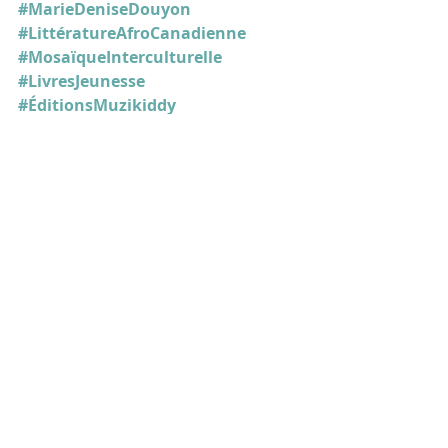
#MarieDeniseDouyon
#LittératureAfroCanadienne
#MosaïqueInterculturelle
#LivresJeunesse
#ÉditionsMuzikiddy
Actualité
Posts récents
Voir tout