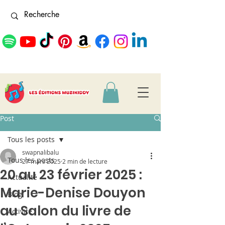
Post
Tous les posts
swapnalibalu
Tous les posts
27 mars 2025
2 min de lecture
20 au 23 février 2025 :
Actualité
Marie-Denise Douyon
Blog
au Salon du livre de
Activité