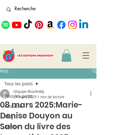
Post
Tous les posts
L’équipe Muzikiddy
Tous les posts
31 mars 2025
1 min de lecture
08 mars 2025:Marie-
Actualité
Denise Douyon au
Blog
Salon du livre des
Activité